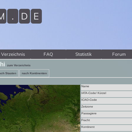
chi
zum Verzeichnis
ach Staaten
nach Kontinenten
Name
IATA-Code/ Kürzel
ICAO-Code
Zeitzone
Passagiere
Fracht
Kontinent