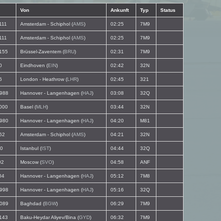
Von
Ankunft
Typ
Status
111
Amsterdam - Schiphol (
AMS
)
02:25
7M9
111
Amsterdam - Schiphol (
AMS
)
02:25
7M9
155
Brüssel-Zaventem (
BRU
)
02:31
7M9
0
Eindhoven (
EIN
)
02:42
32N
6
London - Heathrow (
LHR
)
02:45
321
988
Hannover - Langenhagen (
HAJ
)
03:08
32Q
000
Basel (
MLH
)
03:44
32N
980
Hannover - Langenhagen (
HAJ
)
04:20
M81
62
Amsterdam - Schiphol (
AMS
)
04:21
32N
0
Istanbul (
IST
)
04:44
32Q
02
Moscow (
SVO
)
04:58
ANF
04
Hannover - Langenhagen (
HAJ
)
05:12
7M8
998
Hannover - Langenhagen (
HAJ
)
05:16
32Q
089
Baghdad (
BGW
)
06:29
7M9
143
Baku-Heydar Aliyev/Bina (
GYD
)
06:32
7M9