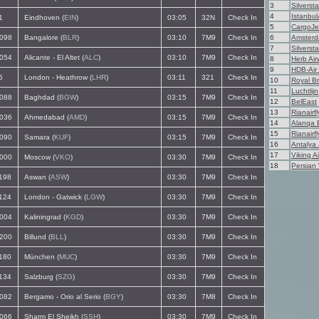
3
Silverst
4
Istanbul
1
Eindhoven (
EIN
)
03:05
32N
Check In
5
CargoJe
098
Bangalore (
BLR
)
03:10
7M9
Check In
6
Amsterd
7
Silversta
054
Alicante - El Altet (
ALC
)
03:10
7M9
Check In
8
Herb Ai
9
HDB-Air
5
London - Heathrow (
LHR
)
03:11
321
Check In
10
Royal Bri
11
Luchtlijn
088
Baghdad (
BGW
)
03:15
7M9
Check In
12
BelEast
13
Rianairfl
036
Ahmedabad (
AMD
)
03:15
7M9
Check In
14
Alanqa 
15
Rianairfl
090
Samara (
KUF
)
03:15
7M9
Check In
16
Antalya 
17
Viking Ai
000
Moscow (
VKO
)
03:30
7M9
Check In
18
Persian
198
Aswan (
ASW
)
03:30
7M9
Check In
124
London - Gatwick (
LGW
)
03:30
7M9
Check In
004
Kaliningrad (
KGD
)
03:30
7M9
Check In
200
Billund (
BLL
)
03:30
7M9
Check In
180
München (
MUC
)
03:30
7M9
Check In
134
Salzburg (
SZG
)
03:30
7M9
Check In
082
Bergamo - Orio al Serio (
BGY
)
03:30
7M8
Check In
066
Sharm El Sheikh (
SSH
)
03:30
7M9
Check In