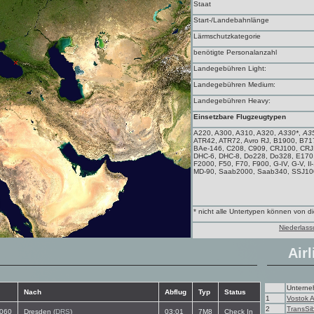
Staat
Start-/Landebahnlänge
Lärmschutzkategorie
benötigte Personalanzahl
Landegebühren Light:
Landegebühren Medium:
Landegebühren Heavy:
Einsetzbare Flugzeugtypen
A220, A300, A310, A320,
A330*
,
A3
ATR42, ATR72, Avro RJ, B1900, B71
BAe-146, C208, C909, CRJ100, CRJ
DHC-6, DHC-8, Do228, Do328, E170
F2000, F50, F70, F900, G-IV, G-V, Il-
MD-90, Saab2000, Saab340, SSJ100
* nicht alle Untertypen können von 
Niederlass
Airl
Untern
Nach
Abflug
Typ
Status
1
Vostok A
2
TransSi
060
Dresden (
DRS
)
03:01
7M8
Check In