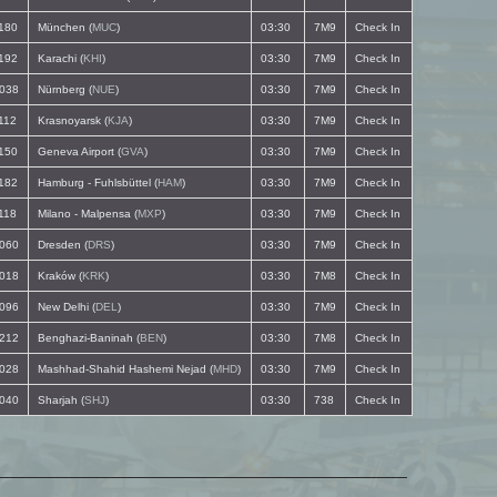
180
München (
MUC
)
03:30
7M9
Check In
192
Karachi (
KHI
)
03:30
7M9
Check In
038
Nürnberg (
NUE
)
03:30
7M9
Check In
112
Krasnoyarsk (
KJA
)
03:30
7M9
Check In
150
Geneva Airport (
GVA
)
03:30
7M9
Check In
182
Hamburg - Fuhlsbüttel (
HAM
)
03:30
7M9
Check In
118
Milano - Malpensa (
MXP
)
03:30
7M9
Check In
060
Dresden (
DRS
)
03:30
7M9
Check In
018
Kraków (
KRK
)
03:30
7M8
Check In
096
New Delhi (
DEL
)
03:30
7M9
Check In
212
Benghazi-Baninah (
BEN
)
03:30
7M8
Check In
028
Mashhad-Shahid Hashemi Nejad (
MHD
)
03:30
7M9
Check In
040
Sharjah (
SHJ
)
03:30
738
Check In