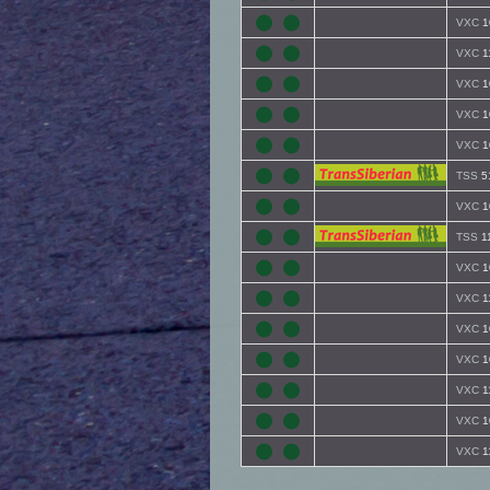
VXC
1
VXC
1
VXC
1
VXC
1
VXC
1
TSS
5
VXC
1
TSS
1
VXC
1
VXC
1
VXC
1
VXC
1
VXC
1
VXC
1
VXC
1