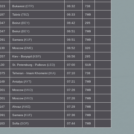
023
Bukarest (
OTP
)
06:32
738
187
Tabriz (
TBZ
)
06:33
7M9
047
Beirut (
BEY
)
06:42
295
047
Beirut (
BEY
)
06:51
7M9
091
Samara (
KUF
)
06:51
7M9
130
Moscow (
DME
)
06:52
320
057
Kiev - Boryspil (
KBP
)
06:56
295
130
St. Petersburg - Pulkovo (
LED
)
07:00
SU9
075
Teheran - Imam Khomeini (
IKA
)
07:10
738
149
Antalya (
AYT
)
07:21
7M9
001
Moscow (
VKO
)
07:26
7M9
001
Moscow (
VKO
)
07:26
7M9
147
Ahvaz (
AWZ
)
07:29
7M8
091
Samara (
KUF
)
07:36
7M9
163
Sofia (
SOF
)
07:44
7M9