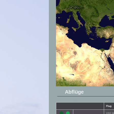
Abflüge
Flug
VXC
1