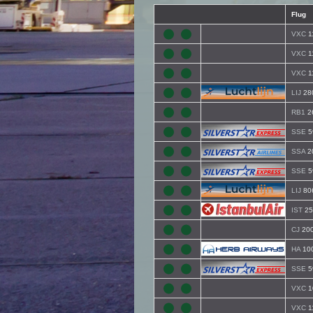
Flug
VXC
1
VXC
1
VXC
1
LIJ
28
RB1
2
SSE
5
SSA
2
SSE
5
LIJ
80
IST
25
CJ
20
HA
10
SSE
5
VXC
1
VXC
1