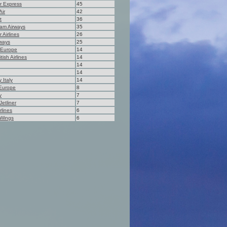
ar Express
45
Air
42
t
36
am Airways
35
r Airlines
26
rways
25
 Europe
14
tish Airlines
14
14
14
y Italy
14
Europe
8
y
7
Jetliner
7
rlines
6
 Wings
6