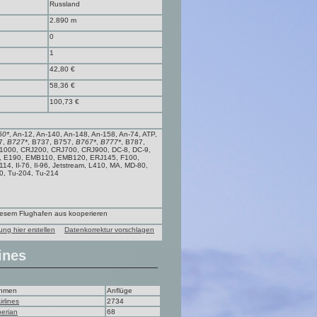
Russland
2.890 m
0
1
42,80 €
58,36 €
100,73 €
50*
, An-12, An-140, An-148, An-158, An-74, ATP,
7,
B727*
, B737, B757,
B767*
,
B777*
, B787,
1000, CRJ200, CRJ700, CRJ900, DC-8, DC-9,
, E190, EMB110, EMB120, ERJ145, F100,
114, Il-76, Il-96, Jetstream, L410, MA, MD-80,
, Tu-204, Tu-214
diesem Flughafen aus kooperieren
ung hier erstellen
Datenkorrektur vorschlagen
ines
ehmen
Anflüge
irlines
2734
berian
68