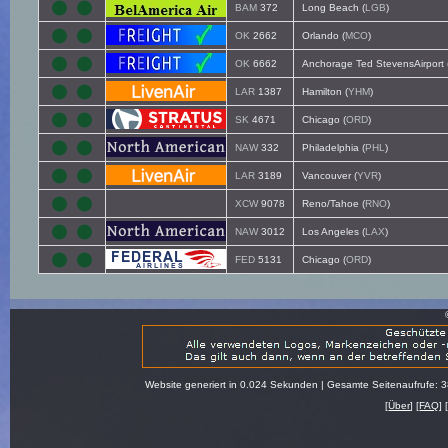
BAM
372
Long Beach (
LGB
)
OK
2662
Orlando (
MCO
)
OK
6662
Anchorage Ted StevensAirport 
LAR
1387
Hamilton (
YHM
)
SK
4671
Chicago (
ORD
)
NAW
332
Philadelphia (
PHL
)
LAR
3189
Vancouver (
YVR
)
XCW
9078
Reno/Tahoe (
RNO
)
NAW
3012
Los Angeles (
LAX
)
FED
5131
Chicago (
ORD
)
Website generiert in 0.024 Sekunden | Gesamte Seitenaufrufe: 
[
Über
] [
FAQ
] 