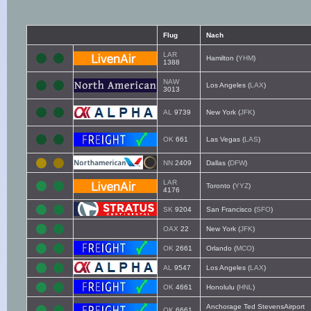
Flug
Nach
LAR
Hamilton (
YHM
)
1388
NAW
Los Angeles (
LAX
)
3013
AL
9739
New York (
JFK
)
OK
661
Las Vegas (
LAS
)
NN
2409
Dallas (
DFW
)
LAR
Toronto (
YYZ
)
4176
SK
9204
San Francisco (
SFO
)
OAX
22
New York (
JFK
)
OK
2661
Orlando (
MCO
)
AL
9547
Los Angeles (
LAX
)
OK
4661
Honolulu (
HNL
)
Anchorage Ted StevensAirport
OK
6661