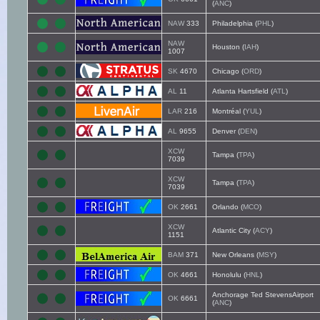
(
ANC
)
NAW
333
Philadelphia (
PHL
)
NAW
Houston (
IAH
)
1007
SK
4670
Chicago (
ORD
)
AL
11
Atlanta Hartsfield (
ATL
)
LAR
216
Montréal (
YUL
)
AL
9655
Denver (
DEN
)
XCW
Tampa (
TPA
)
7039
XCW
Tampa (
TPA
)
7039
OK
2661
Orlando (
MCO
)
XCW
Atlantic City (
ACY
)
1151
BAM
371
New Orleans (
MSY
)
OK
4661
Honolulu (
HNL
)
Anchorage Ted StevensAirport
OK
6661
(
ANC
)