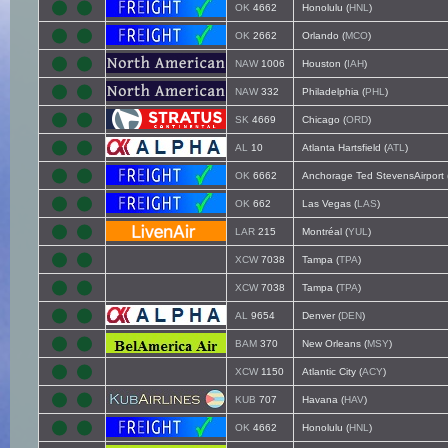
OK
4662
Honolulu (
HNL
)
OK
2662
Orlando (
MCO
)
NAW
1006
Houston (
IAH
)
NAW
332
Philadelphia (
PHL
)
SK
4669
Chicago (
ORD
)
AL
10
Atlanta Hartsfield (
ATL
)
OK
6662
Anchorage Ted StevensAirport 
OK
662
Las Vegas (
LAS
)
LAR
215
Montréal (
YUL
)
XCW
7038
Tampa (
TPA
)
XCW
7038
Tampa (
TPA
)
AL
9654
Denver (
DEN
)
BAM
370
New Orleans (
MSY
)
XCW
1150
Atlantic City (
ACY
)
KUB
707
Havana (
HAV
)
OK
4662
Honolulu (
HNL
)