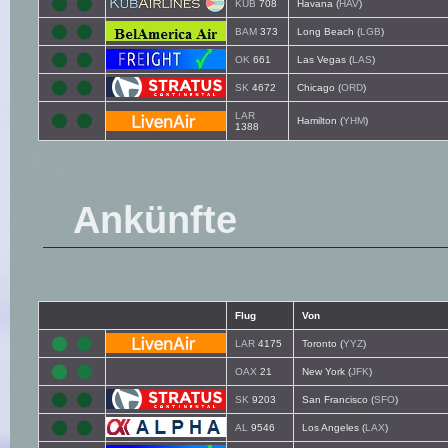
KUB
708
Havana (
HAV
)
BAM
373
Long Beach (
LGB
)
OK
661
Las Vegas (
LAS
)
SK
4672
Chicago (
ORD
)
LAR
Hamilton (
YHM
)
1388
Ankünfte
Flug
Von
LAR
4175
Toronto (
YYZ
)
OAX
21
New York (
JFK
)
SK
9203
San Francisco (
SFO
)
AL
9546
Los Angeles (
LAX
)