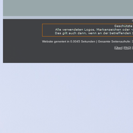
Website generiert in 0.0045 Sekunden | Gesamte Seitenaufrufe: 
[
Über
] [
FAQ
] 