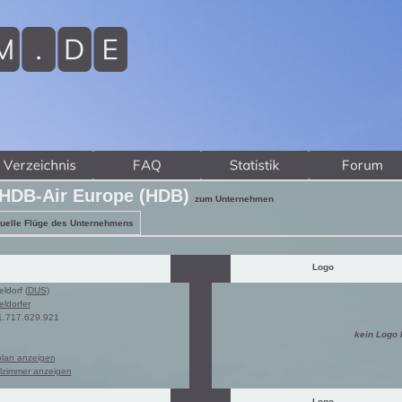
 HDB-Air Europe (HDB)
zum Unternehmen
uelle Flüge des Unternehmens
Logo
ldorf (
DUS
)
ldorfer
1.717.629.921
kein Logo
plan anzeigen
lzimmer anzeigen
Logo