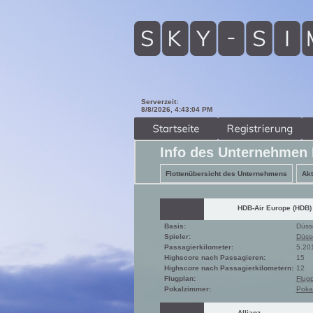
Serverzeit:
8/8/2026, 4:43:05 PM
Info des Unternehmen
Flottenübersicht des Unternehmens
Akt
HDB-Air Europe (HDB)
Basis:
Düsse
Spieler:
Düsse
Passagierkilometer:
5.20
Highscore nach Passagieren:
15
Highscore nach Passagierkilometern:
12
Flugplan:
Flug
Pokalzimmer:
Poka
Allianz