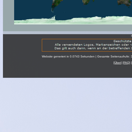
Website generiert in 0.0743 Sekunden | Gesamte Seitenaufrufe: 
[
Über
] [
FAQ
] 