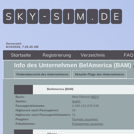
Serverzeit:
8/10/2026, 7:26:46 AM
Info des Unternehmen BelAmerica (BAM)
Flottenübersicht des Unternehmens
Aktuelle Flüge des Unternehmens
BelAmerica (BAM)
Basis:
New Orleans (
MSY
)
Spieler:
larshh
Passagierkilometer:
2.490.101.676.539
Highscore nach Passagieren:
26
Highscore nach Passagierkilometern:
21
Flugplan:
Flugplan anzeigen
Pokalzimmer:
Pokalzimmer anzeigen
Allianz