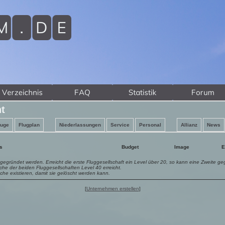
t
euge
Flugplan
Niederlassungen
Service
Personal
Allianz
News
s
Budget
Image
E
ei gegründet werden. Erreicht die erste Fluggesellschaft ein Level über 20, so kann eine Zweite g
lche der beiden Fluggesellschaften Level 40 erreicht.
he existieren, damit sie gelöscht werden kann.
[
Unternehmen erstellen
]