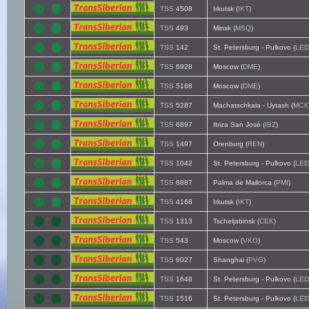
TSS
4508
Irkutsk (
IKT
)
TSS
493
Minsk (
MSQ
)
TSS
142
St. Petersburg - Pulkovo (
LED
TSS
6928
Moscow (
DME
)
TSS
5168
Moscow (
DME
)
TSS
5287
Machatschkala - Uytash (
MCX
TSS
6897
Ibiza San José (
IBZ
)
TSS
1497
Orenburg (
REN
)
TSS
1042
St. Petersburg - Pulkovo (
LED
TSS
6887
Palma de Mallorca (
PMI
)
TSS
4168
Irkutsk (
IKT
)
TSS
1313
Tscheljabinsk (
CEK
)
TSS
543
Moscow (
VKO
)
TSS
6027
Shanghai (
PVG
)
TSS
1648
St. Petersburg - Pulkovo (
LED
TSS
1516
St. Petersburg - Pulkovo (
LED