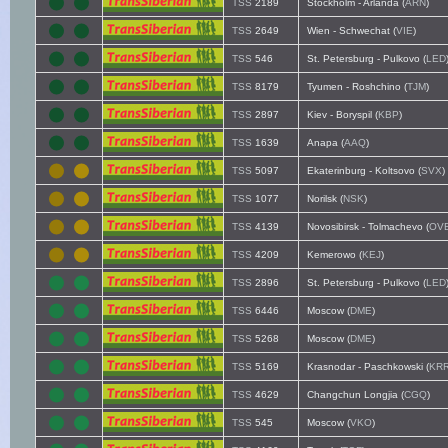
TSS
2189
Stockholm - Arlanda (
ARN
)
TSS
2649
Wien - Schwechat (
VIE
)
TSS
546
St. Petersburg - Pulkovo (
LED
TSS
8179
Tyumen - Roshchino (
TJM
)
TSS
2897
Kiev - Boryspil (
KBP
)
TSS
1639
Anapa (
AAQ
)
TSS
5097
Ekaterinburg - Koltsovo (
SVX
)
TSS
1077
Norilsk (
NSK
)
TSS
4139
Novosibirsk - Tolmachevo (
OV
TSS
4209
Kemerowo (
KEJ
)
TSS
2896
St. Petersburg - Pulkovo (
LED
TSS
6446
Moscow (
DME
)
TSS
5268
Moscow (
DME
)
TSS
5169
Krasnodar - Paschkowski (
KR
TSS
4629
Changchun Longjia (
CGQ
)
TSS
545
Moscow (
VKO
)