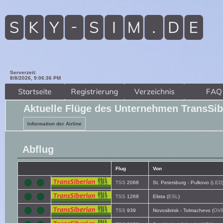
Serverzeit:
8/8/2026, 9:06:38 PM
Aktuelle Flüge des Unternehmen TransSib
Information der Airline
Abflug
Flug
Von
TSS
2068
St. Petersburg - Pulkovo (
LED
TSS
1269
Elista (
ESL
)
TSS
939
Novosibirsk - Tolmachevo (
OV