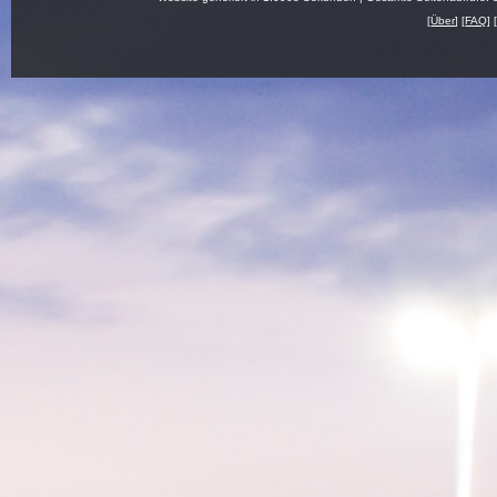
[
Über
] [
FAQ
] 