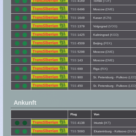
TSS
4169
Tomsk (
TOF
)
TSS
6496
Moscow (
DME
)
TSS
1649
Kasan (
KZN
)
TSS
1379
Volgograd (
VOG
)
TSS
1425
Kaliningrad (
KGD
)
TSS
4509
Beijing (
PEK
)
TSS
5298
Moscow (
DME
)
TSS
143
Moscow (
DME
)
TSS
699
Riga (
RIX
)
TSS
900
St. Petersburg - Pulkovo (
LED
TSS
450
St. Petersburg - Pulkovo (
LED
Ankunft
Flug
Von
TSS
4138
Irkutsk (
IKT
)
TSS
5093
Ekaterinburg - Koltsovo (
SVX
)