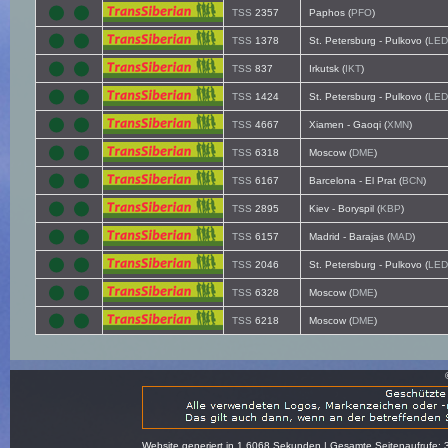
TSS
2357
Paphos (
PFO
)
TSS
1378
St. Petersburg - Pulkovo (
LED
TSS
837
Irkutsk (
IKT
)
TSS
1424
St. Petersburg - Pulkovo (
LED
TSS
4667
Xiamen - Gaoqi (
XMN
)
TSS
6318
Moscow (
DME
)
TSS
6167
Barcelona - El Prat (
BCN
)
TSS
2895
Kiev - Boryspil (
KBP
)
TSS
6157
Madrid - Barajas (
MAD
)
TSS
2046
St. Petersburg - Pulkovo (
LED
TSS
6328
Moscow (
DME
)
TSS
6218
Moscow (
DME
)
Website generiert in 1.6068 Sekunden | Gesamte Seitenaufrufe: 