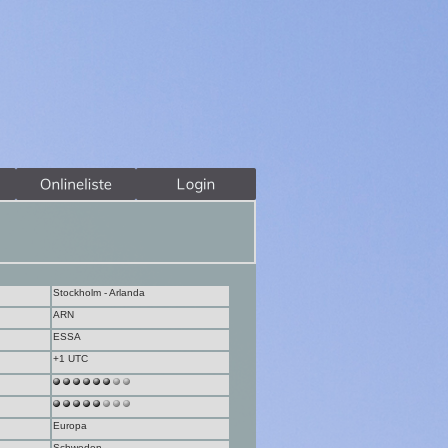
Stockholm - Arlanda
ARN
ESSA
+1 UTC
Europa
Schweden