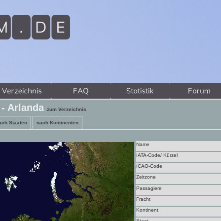
 - Arlanda
zum Verzeichnis
ach Staaten
nach Kontinenten
Name
IATA-Code/ Kürzel
ICAO-Code
Zeitzone
Passagiere
Fracht
Kontinent
Staat