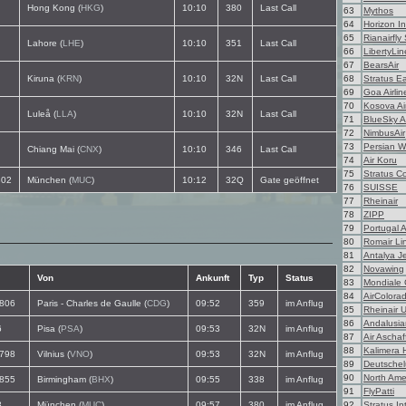
Hong Kong (
HKG
)
10:10
380
Last Call
63
Mythos
64
Horizon In
65
Rianairfly
Lahore (
LHE
)
10:10
351
Last Call
66
LibertyLin
67
BearsAir
Kiruna (
KRN
)
10:10
32N
Last Call
68
Stratus E
69
Goa Airlin
70
Kosova Ai
Luleå (
LLA
)
10:10
32N
Last Call
71
BlueSky A
72
NimbusAir
73
Persian W
Chiang Mai (
CNX
)
10:10
346
Last Call
74
Air Koru
75
Stratus Co
02
München (
MUC
)
10:12
32Q
Gate geöffnet
76
SUISSE
77
Rheinair
78
ZIPP
79
Portugal 
80
Romair Li
81
Antalya Je
82
Novawing
Von
Ankunft
Typ
Status
83
Mondiale 
84
AirColora
806
Paris - Charles de Gaulle (
CDG
)
09:52
359
im Anflug
85
Rheinair 
86
Andalusian
6
Pisa (
PSA
)
09:53
32N
im Anflug
87
Air Ascha
88
Kalimera 
798
Vilnius (
VNO
)
09:53
32N
im Anflug
89
Deutschel
90
North Ame
855
Birmingham (
BHX
)
09:55
338
im Anflug
91
FlyPatti
3
München (
MUC
)
09:57
380
im Anflug
92
Stratus In