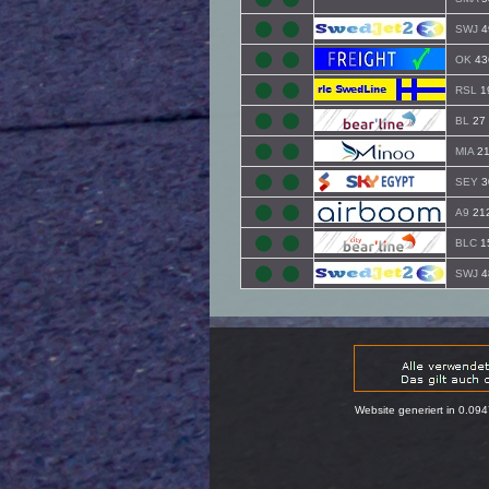
SWJ
4
OK
43
RSL
1
BL
27
MIA
21
SEY
3
A9
21
BLC
1
SWJ
4
Website generiert in 0.09