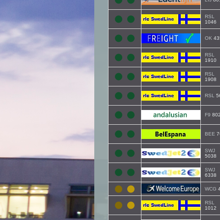
RSL
1046
OK
43
RSL
1910
RSL
1908
RSL
5
F9
80
BEE
7
SWJ
5038
SWJ
6338
WCG
RSL
1012