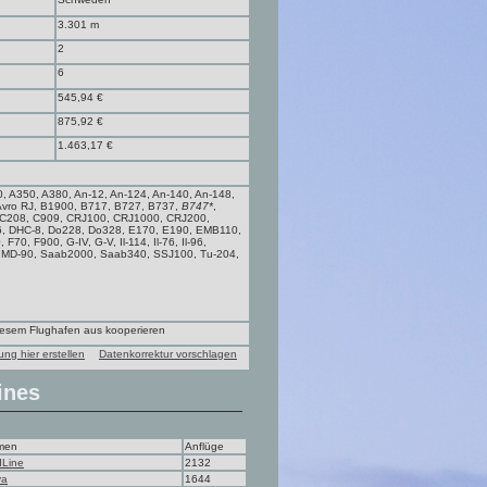
3.301 m
2
6
545,94 €
875,92 €
1.463,17 €
, A350, A380, An-12, An-124, An-140, An-148,
 Avro RJ, B1900, B717, B727, B737,
B747*
,
 C208, C909, CRJ100, CRJ1000, CRJ200,
6, DHC-8, Do228, Do328, E170, E190, EMB110,
0, F900, G-IV, G-V, Il-114, Il-76, Il-96,
, MD-90, Saab2000, Saab340, SSJ100, Tu-204,
diesem Flughafen aus kooperieren
ung hier erstellen
Datenkorrektur vorschlagen
ines
men
Anflüge
Line
2132
va
1644