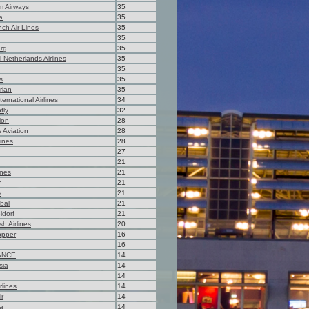
m Airways
35
a
35
ch Air Lines
35
35
rg
35
 Netherlands Airlines
35
35
s
35
rian
35
ernational Airlines
34
fly
32
ion
28
s Aviation
28
lines
28
27
21
lines
21
h
21
s
21
obal
21
ldorf
21
sh Airlines
20
opper
16
16
ANCE
14
sia
14
14
rlines
14
ir
14
a
14