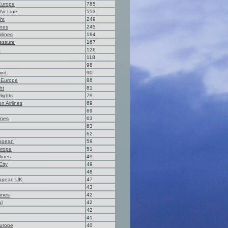
urope
785
ir Line
553
ht
249
ines
245
rlines
184
essure
167
S
126
118
98
ird
90
 Europe
86
ht
81
lights
79
on Airlines
69
69
ines
63
63
62
ropean
59
urope
51
lines
49
City
49
48
ropean UK
47
43
lines
42
ul
42
42
41
urope
40