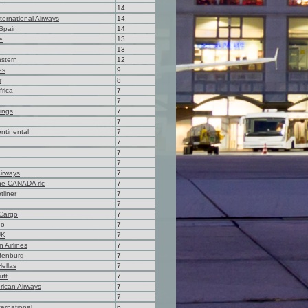
14
ternational Airways
14
 Spain
14
e
13
13
astern
12
es
9
r
8
frica
7
7
ings
7
7
ntinental
7
7
7
7
Airways
7
ne CANADA rlc
7
tliner
7
7
Cargo
7
do
7
UK
7
 Airlines
7
ffenburg
7
Hellas
7
uft
7
rican Airways
7
7
ternational
6