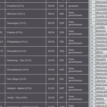
3
WelcomeE
4
Romanus A
1
Frankfurt (
FRA
)
09:50
319
gestartet
5
FreightRig
Gate
6
Minoo Airl
4
München (
MUC
)
09:51
380
geschlossen
7
Scandic Ai
8
Tomuchpr
Gate
Stavanger (
SVG
)
09:53
32N
9
NRWING
geschlossen
10
Luchtlijn
11
BearLine
Gate
20
Pristina (
PRN
)
09:54
32N
geschlossen
12
Hummingb
13
Jetstream
Gate
14
FreightLig
13
Philadelphia (
PHL
)
09:55
789
geschlossen
15
Dresden F
16
Sky Aviati
Gate
72
Düsseldorf (
DUS
)
09:55
32Q
17
MM Air
geschlossen
18
Allway Airl
Gate
19
Rianairfly
Göteborg - City (
GSE
)
10:00
295
geschlossen
20
MM Cargo
21
North Eu
Gate
Örnsköldsvik (
OER
)
10:00
DHT
22
Alanqa E
geschlossen
23
Alanqa Air
24
BearLine 
Gate
San Diego (
SAN
)
10:00
351
geschlossen
25
Lilienthal
26
North Eu
Gate
27
airboom
Helsinki - Malmi (
HEM
)
10:00
DHT
geschlossen
28
Vostok Air
29
Viento Az
Gate
Umeå - City (
UME
)
10:00
AT7
30
Nimbus
geschlossen
31
LivenAir
Gate
32
HDB-Air E
15
Amsterdam - Schiphol (
AMS
)
10:00
77W