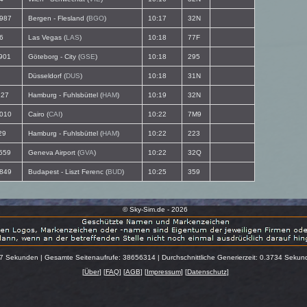
987
Bergen - Flesland (
BGO
)
10:17
32N
6
Las Vegas (
LAS
)
10:18
77F
901
Göteborg - City (
GSE
)
10:18
295
Düsseldorf (
DUS
)
10:18
31N
27
Hamburg - Fuhlsbüttel (
HAM
)
10:19
32N
010
Cairo (
CAI
)
10:22
7M9
29
Hamburg - Fuhlsbüttel (
HAM
)
10:22
223
559
Geneva Airport (
GVA
)
10:22
32Q
849
Budapest - Liszt Ferenc (
BUD
)
10:25
359
© Sky-Sim.de - 2026
47 Sekunden | Gesamte Seitenaufrufe: 38656314 | Durchschnittliche Generierzeit: 0.3734 Seku
[
Über
] [
FAQ
] [
AGB
] [
Impressum
] [
Datenschutz
]