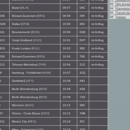
93
Sky Egypt
Basel (
MLH
)
09:57
D9C
im Anflug
94
Kangaroo 
95
Trendy Air
008
Brüssel-Zaventem (
BRU
)
09:59
295
im Anflug
96
Valaise
928
Dallas (
DFW
)
10:00
380
im Anflug
041
Bournemouth (
BOH
)
10:00
EM2
im Anflug
923
Växjö-Småland (
VXO
)
10:01
DHT
im Anflug
824
Kuala Lumpur (
KUL
)
10:02
380
im Anflug
008
Brüssel-Zaventem (
BRU
)
10:04
788
im Anflug
012
Teheran-Mehrabad (
THR
)
10:04
223
im Anflug
9
Hamburg - Fuhlsbüttel (
HAM
)
10:07
32Q
5
Skellefteå (
SFT
)
10:08
A81
Berlin Brandenburg (
BER
)
10:08
A58
1
Berlin Brandenburg (
BER
)
10:09
73G
3
München (
MUC
)
10:12
380
37
Girona - Costa Brava (
GRO
)
10:12
7M8
011
Mexico City (
MEX
)
10:14
351
4
Wien - Schwechat (
VIE
)
10:16
32N