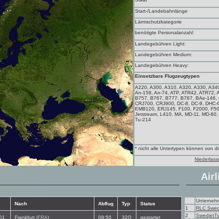
Start-/Landebahnlänge
Lärmschutzkategorie
benötigte Personalanzahl
Landegebühren Light:
Landegebühren Medium:
Landegebühren Heavy:
Einsetzbare Flugzeugtypen
A220, A300, A310, A320, A330, A340
An-158, An-74, ATP, ATR42, ATR72,
B757, B767, B777, B787, BAe-146,
CRJ700, CRJ900, DC-8, DC-9, DHC-
EMB120, ERJ145, F100, F2000, F50, F7
Jetstream, L410, MA, MD-11, MD-80
Tu-214
* nicht alle Untertypen können von 
Niederlass
Airl
Unterneh
Nach
Abflug
Typ
Status
1
RLC Swed
2
SwedjetT
01
Frankfurt (
FRA
)
09:50
32Q
gestartet