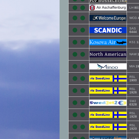
LH
80
WCG
SAS
6444
KS1
1
NAW
1
MIA
19
RSL
1900
RSL
1926
SWJ
6328
RSL
1928
RSL
1920
LIJ
80