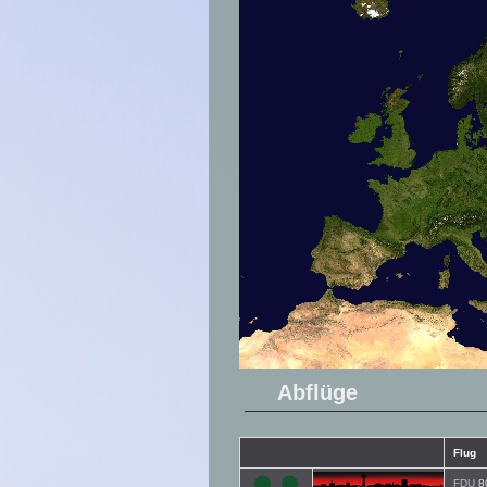
Abflüge
Flug
FDU
8