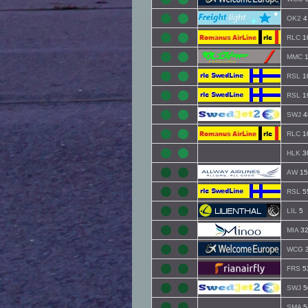
OK2
4
RLC
1
MMC
1
RSL
1
RSL
1
SWJ
4
RLC
1
HLK
3
AW
15
RSL
5
LIL
5
MIA
32
WCG
FRS
5
SWJ
5
SMA
5