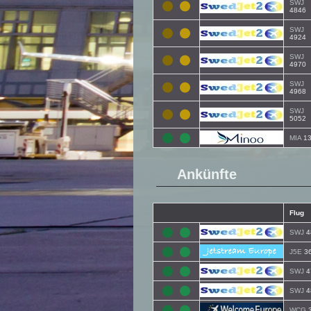
SWJ
4846
SWJ
4924
SWJ
4970
SWJ
4968
SWJ
5052
MIA
13
Ankünfte
Flug
SWJ
4
J5E
3
SWJ
4
SWJ
4
WCG