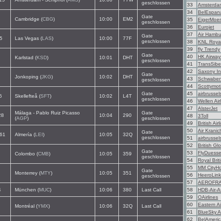
geschlossen
33
Amsterda
34
BelEspan
Gate
Cambridge (
CBG
)
10:00
EM2
35
EigerMoen
geschlossen
36
Eurojet
37
Air Hambu
Gate
5
Las Vegas (
LAS
)
10:00
77F
geschlossen
38
KNL Royal
39
fly Trendy
Gate
40
HK Airway
Karlstad (
KSD
)
10:01
DHT
geschlossen
41
TransSibe
42
Saxony Int
Gate
Jonkoping (
JKG
)
10:02
DHT
43
Schwaben
geschlossen
44
Scottymot
Gate
45
airbrussel
6
Skellefteå (
SFT
)
10:02
L4T
geschlossen
46
Wellen Air
47
AlsterJet
Málaga - Pablo Ruiz Picasso
Gate
28
10:04
290
48
3Toll
(
AGP
)
geschlossen
49
British Air
50
Air Kranic
Gate
61
Almería (
LEI
)
10:05
32Q
geschlossen
51
airbrussel
52
British Gl
Gate
53
FlyDuesse
Colombo (
CMB
)
10:05
359
geschlossen
54
Royal Briti
55
MM CityH
Gate
Monterrey (
MTY
)
10:05
351
56
HeeroLink
geschlossen
57
AEROFR
4
München (
MUC
)
10:06
380
Last Call
58
HDB-Air-A
59
OAirlines
60
Eastern Ai
Montréal (
YMX
)
10:06
32Q
Last Call
61
BlueSky A
62
BelAmeric