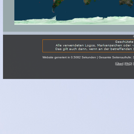
Website generiert in 0.5082 Sekunden | Gesamte Seitenaufrufe: 
[
Über
] [
FAQ
] 