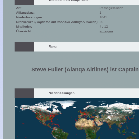
Art:
Passagierallianz
Allianzplatz:
1
Niederlassungen:
1841
Drehkreuze (
Flughäfen mit über 500 Anflügen/ Woche
):
20
Mitglieder:
4 / 12
Übersicht:
anzeigen
Rang
Steve Fuller (Alanqa Airlines) ist Captain
Niederlassungen