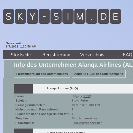
Serverzeit:
8/7/2026, 1:20:57 AM
Info des Unternehmen Alanqa Airlines (A
Flottenübersicht des Unternehmens
Aktuelle Flüge des Unternehmens
Alanqa Airlines (ALQ)
Basis:
Calgary (
YYC
)
Spieler:
Steve Fuller
Passagierkilometer:
19.986.616.189.469
Highscore nach Passagieren:
2
Highscore nach Passagierkilometern:
1
Flugplan:
Flugplan anzeigen
Pokalzimmer:
Pokalzimmer anzeigen
World Airlines Cooperation