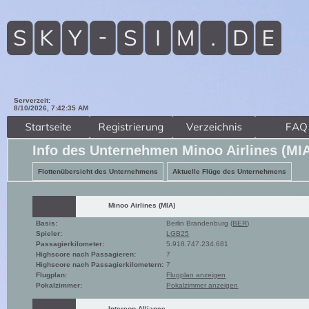
Serverzeit:
8/10/2026, 7:42:36 AM
Info des Unternehmen Minoo Airlines (MI
Flottenübersicht des Unternehmens
Aktuelle Flüge des Unternehmens
Minoo Airlines (MIA)
Basis:
Berlin Brandenburg (
BER
)
Spieler:
LGB25
Passagierkilometer:
5.918.747.234.681
Highscore nach Passagieren:
7
Highscore nach Passagierkilometern:
7
Flugplan:
Flugplan anzeigen
Pokalzimmer:
Pokalzimmer anzeigen
Intercon Alliance