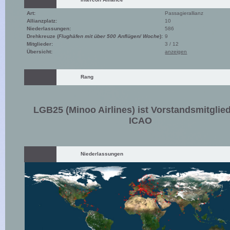
Art:
Passagierallianz
Allianzplatz:
10
Niederlassungen:
586
Drehkreuze (
Flughäfen mit über 500 Anflügen/ Woche
):
9
Mitglieder:
3 / 12
Übersicht:
anzeigen
Rang
LGB25 (Minoo Airlines) ist Vorstandsmitglie
ICAO
Niederlassungen