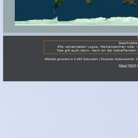
Website generiert in 0.494 Sekunden | Gesamte Seitenaufrufe: 
[
Über
] [
FAQ
] 