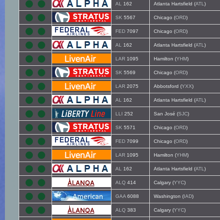
AL
162
Atlanta Hartsfield (
ATL
)
SK
5567
Chicago (
ORD
)
FED
7097
Chicago (
ORD
)
AL
162
Atlanta Hartsfield (
ATL
)
LAR
1095
Hamilton (
YHM
)
SK
5569
Chicago (
ORD
)
LAR
2075
Abbotsford (
YXX
)
AL
162
Atlanta Hartsfield (
ATL
)
LLI
252
San José (
SJC
)
SK
5571
Chicago (
ORD
)
FED
7099
Chicago (
ORD
)
LAR
1095
Hamilton (
YHM
)
AL
162
Atlanta Hartsfield (
ATL
)
ALQ
414
Calgary (
YYC
)
GAA
6088
Washington (
IAD
)
ALQ
383
Calgary (
YYC
)