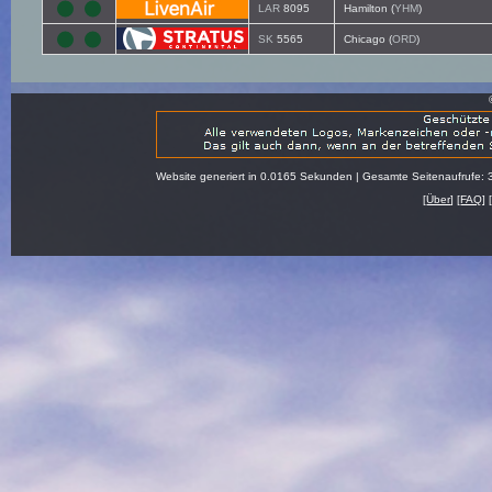
LAR
8095
Hamilton (
YHM
)
SK
5565
Chicago (
ORD
)
Website generiert in 0.0165 Sekunden | Gesamte Seitenaufrufe: 
[
Über
] [
FAQ
] 