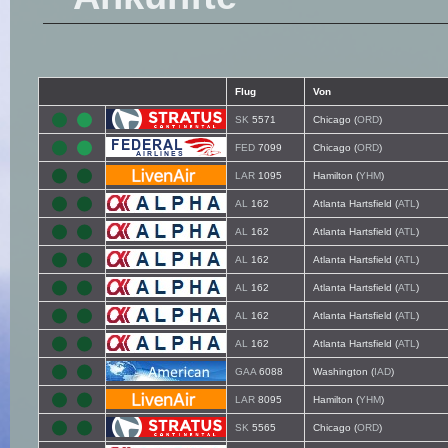
Flug
Von
SK
5571
Chicago (
ORD
)
FED
7099
Chicago (
ORD
)
LAR
1095
Hamilton (
YHM
)
AL
162
Atlanta Hartsfield (
ATL
)
AL
162
Atlanta Hartsfield (
ATL
)
AL
162
Atlanta Hartsfield (
ATL
)
AL
162
Atlanta Hartsfield (
ATL
)
AL
162
Atlanta Hartsfield (
ATL
)
AL
162
Atlanta Hartsfield (
ATL
)
GAA
6088
Washington (
IAD
)
LAR
8095
Hamilton (
YHM
)
SK
5565
Chicago (
ORD
)