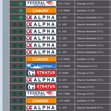
FED
7100
Chicago (
ORD
)
LAR
8096
Hamilton (
YHM
)
AL
163
Atlanta Hartsfield (
ATL
)
AL
163
Atlanta Hartsfield (
ATL
)
AL
163
Atlanta Hartsfield (
ATL
)
AL
163
Atlanta Hartsfield (
ATL
)
AL
163
Atlanta Hartsfield (
ATL
)
AL
163
Atlanta Hartsfield (
ATL
)
LAR
8096
Hamilton (
YHM
)
GAA
6089
Washington (
IAD
)
SK
5566
Chicago (
ORD
)
AL
163
Atlanta Hartsfield (
ATL
)
SK
5568
Chicago (
ORD
)
FED
7098
Chicago (
ORD
)
LAR
1096
Hamilton (
YHM
)
AL
163
Atlanta Hartsfield (
ATL
)