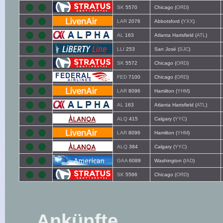
SK
5570
Chicago (
ORD
)
LAR
2076
Abbotsford (
YXX
)
AL
163
Atlanta Hartsfield (
ATL
)
LLI
253
San José (
SJC
)
SK
5572
Chicago (
ORD
)
FED
7100
Chicago (
ORD
)
LAR
8096
Hamilton (
YHM
)
AL
163
Atlanta Hartsfield (
ATL
)
ALQ
415
Calgary (
YYC
)
LAR
8096
Hamilton (
YHM
)
ALQ
384
Calgary (
YYC
)
GAA
6089
Washington (
IAD
)
SK
5566
Chicago (
ORD
)
Ankünfte