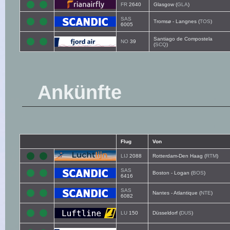
FR
2640
Glasgow (
GLA
)
SAS
Tromsø - Langnes (
TOS
)
6005
Santiago de Compostela
NO
39
(
SCQ
)
Ankünfte
Flug
Von
LIJ
2088
Rotterdam-Den Haag (
RTM
)
SAS
Boston - Logan (
BOS
)
6416
SAS
Nantes - Atlantique (
NTE
)
6082
LU
150
Düsseldorf (
DUS
)