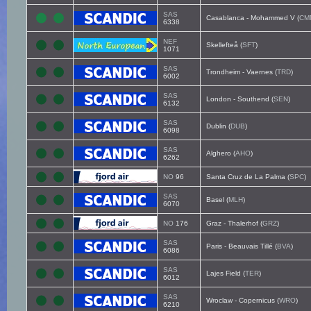
SAS
Casablanca - Mohammed V (
CM
6338
NEF
Skellefteå (
SFT
)
1071
SAS
Trondheim - Vaernes (
TRD
)
6002
SAS
London - Southend (
SEN
)
6132
SAS
Dublin (
DUB
)
6098
SAS
Alghero (
AHO
)
6262
NO
96
Santa Cruz de La Palma (
SPC
)
SAS
Basel (
MLH
)
6070
NO
176
Graz - Thalerhof (
GRZ
)
SAS
Paris - Beauvais Tillé (
BVA
)
6086
SAS
Lajes Field (
TER
)
6012
SAS
Wroclaw - Copernicus (
WRO
)
6210