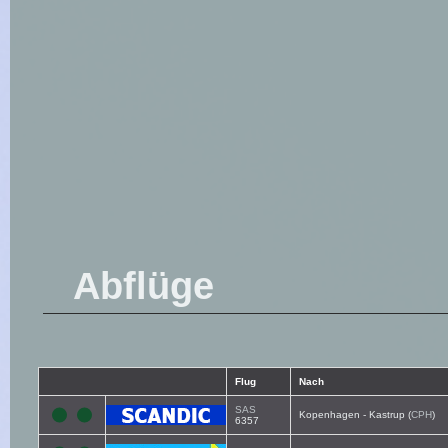
Abflüge
Flug
Nach
SAS
Kopenhagen - Kastrup (
CPH
)
6357