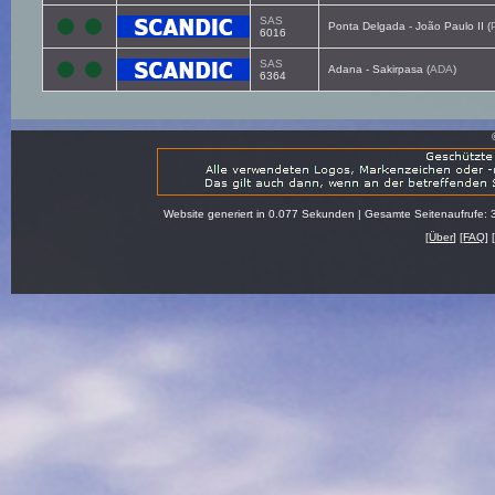
SAS
Ponta Delgada - João Paulo II (
6016
SAS
Adana - Sakirpasa (
ADA
)
6364
Website generiert in 0.077 Sekunden | Gesamte Seitenaufrufe: 
[
Über
] [
FAQ
] 