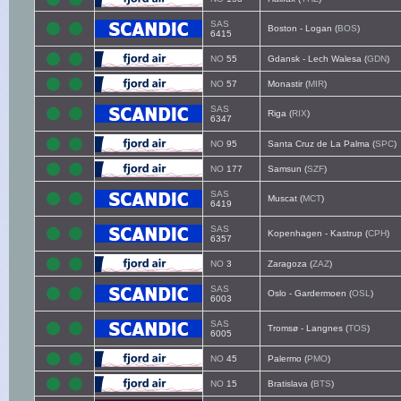
SAS
Boston - Logan (
BOS
)
6415
NO
55
Gdansk - Lech Walesa (
GDN
)
NO
57
Monastir (
MIR
)
SAS
Riga (
RIX
)
6347
NO
95
Santa Cruz de La Palma (
SPC
)
NO
177
Samsun (
SZF
)
SAS
Muscat (
MCT
)
6419
SAS
Kopenhagen - Kastrup (
CPH
)
6357
NO
3
Zaragoza (
ZAZ
)
SAS
Oslo - Gardermoen (
OSL
)
6003
SAS
Tromsø - Langnes (
TOS
)
6005
NO
45
Palermo (
PMO
)
NO
15
Bratislava (
BTS
)