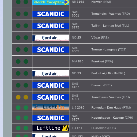
N5
3164
Norwich (
NWI
)
SAS
Trondheim - Vaernes (
TRD
)
6001
SAS
Tallinn - Lennart Meri (
TLL
)
6375
NO
25
Vágar (
FAE
)
SAS
Tromsø - Langnes (
TOS
)
6005
MIA
886
Frankfurt (
FRA
)
NO
33
Forlì - Luigi Ridolfi (
FRL
)
SAS
Bremen (
BRE
)
6167
SAS
Trondheim - Vaernes (
TRD
)
6001
LIJ
2089
Rotterdam-Den Haag (
RTM
)
SAS
Kopenhagen - Kastrup (
CPH
)
6357
LU
151
Düsseldorf (
DUS
)
NO
153
Halifax (
YHZ
)