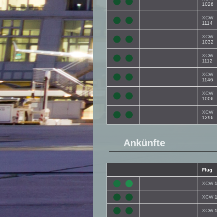
1026
XCW
1114
XCW
1032
XCW
1112
XCW
1146
XCW
1006
XCW
1296
Ankünfte
Flug
XCW
1
XCW
1
XCW
1