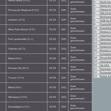
Reno/Tahoe (
RNO
)
03:25
32Q
geschlossen
3
North Am
4
Alpha Air
Gate
5
Alanqa Ai
Pensacola Regional (
PNS
)
03:30
32N
geschlossen
6
MM City
7
BelAmeri
Gate
Jackson (
JAN
)
03:30
32N
8
HDB-Air 
geschlossen
9
FreightRi
10
KubAirlin
Gate
West Palm Beach (
PBI
)
03:30
295
geschlossen
11
Stratus C
12
LibertyLi
Gate
Fort Lauderdale (
FLL
)
03:30
32N
13
Silversta
geschlossen
14
Global A
15
United E
Gate
Orlando (
MCO
)
03:30
32Q
geschlossen
16
Romair L
17
Schwabe
Gate
18
Royal Brit
Miami (
MIA
)
03:30
32Q
geschlossen
19
JetColou
20
Air USA
Gate
Kansas City (
MCI
)
03:30
32Q
21
Kangaroo 
geschlossen
22
Schlaube
23
British E
Gate
Tucson (
TUS
)
03:30
32N
geschlossen
Gate
Miami (
MIA
)
03:30
32Q
geschlossen
Gate
Winnipeg (
YWG
)
03:30
32Q
geschlossen
Gate
Guadalajara (
GDL
)
03:30
32N
geschlossen