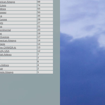
erican Airways
98
 Lines
74
rlines
55
Hopper
50
ca
35
Europe
28
ght
27
es
21
ontinental
20
ne
19
r Express
17
merican Airways
14
mpire
14
ine CANADA rlc
13
nfly USA
12
ish Airlines
7
r
7
6
Airlines
4
air
2
mpire Airways
1