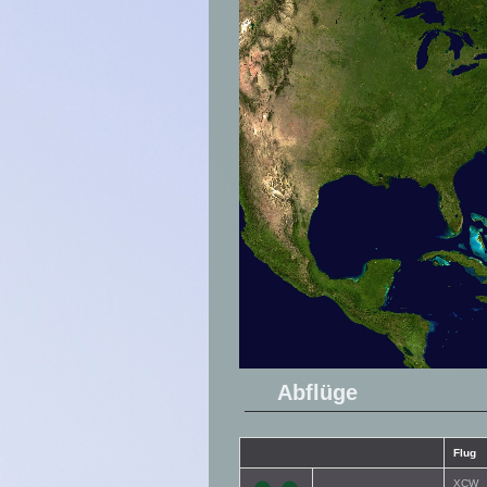
Abflüge
Flug
XCW