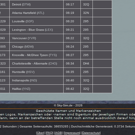
301
Detroit (
DTW
)
06:17
32Q
2
Atlanta Hartsfield (
ATL
)
06:19
32N
229
Louisville (
SDF
)
06:20
295
029
Lexington - Blue Grass (
LEX
)
06:21
295
093
Vancouver (
YVR
)
06:22
32Q
005
Chicago (
MDW
)
06:24
295
173
Knoxville - McGhee Tyson (
TYS
)
06:27
295
323
Charlottesville - Albemarle (
CHO
)
06:34
DH4
161
Huntsville (
HSV
)
06:35
295
123
Indianapolis (
IND
)
06:40
32Q
011
Halifax (
YHZ
)
06:42
32Q
© Sky-Sim.de - 2026
22 Sekunden | Gesamte Seitenaufrufe: 38655265 | Durchschnittliche Generierzeit: 0.3734 Seku
[
Über
] [
FAQ
] [
AGB
] [
Impressum
] [
Datenschutz
]