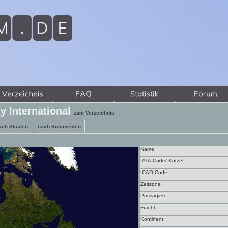
ty International
zum Verzeichnis
ach Staaten
nach Kontinenten
Name
IATA-Code/ Kürzel
ICAO-Code
Zeitzone
Passagiere
Fracht
Kontinent