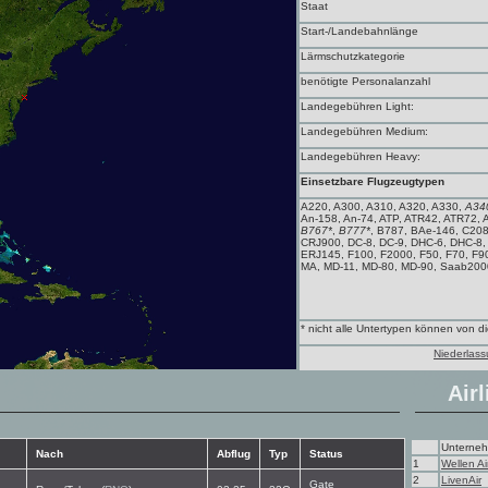
Staat
Start-/Landebahnlänge
Lärmschutzkategorie
benötigte Personalanzahl
Landegebühren Light:
Landegebühren Medium:
Landegebühren Heavy:
Einsetzbare Flugzeugtypen
A220, A300, A310, A320, A330,
A34
An-158, An-74, ATP, ATR42, ATR72, 
B767*
,
B777*
, B787, BAe-146, C20
CRJ900, DC-8, DC-9, DHC-6, DHC-8
ERJ145, F100, F2000, F50, F70, F900, 
MA, MD-11, MD-80, MD-90, Saab200
* nicht alle Untertypen können von 
Niederlass
Airl
Unterne
Nach
Abflug
Typ
Status
1
Wellen Ai
2
LivenAir
Gate