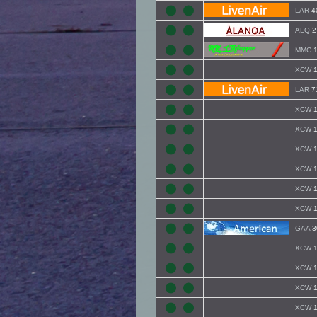
LAR
4
ALQ
2
MMC
1
XCW
1
LAR
7
XCW
1
XCW
1
XCW
1
XCW
1
XCW
1
XCW
1
GAA
3
XCW
1
XCW
1
XCW
1
XCW
1