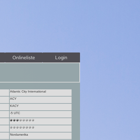
Atlantic City International
ACY
KACY
-5 UTC
Nordamerika