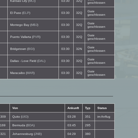
Kansas City (
MCI
)
03:30
32Q
geschlossen
Gate
El Paso (
ELP
)
03:30
32Q
geschlossen
Gate
Montego Bay (
MBJ
)
03:30
32Q
geschlossen
Gate
Puerto Vallarta (
PVR
)
03:30
32Q
geschlossen
Gate
Bridgetown (
BGI
)
03:30
32N
geschlossen
Gate
Dallas - Love Field (
DAL
)
03:30
32Q
geschlossen
Gate
Maracaibo (
MAR
)
03:30
32Q
geschlossen
Von
Ankunft
Typ
Status
309
Quito (
UIO
)
03:28
351
im Anflug
169
Bermuda (
BDA
)
03:45
295
321
Johannesburg (
JNB
)
04:29
380