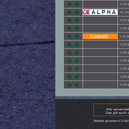
XCW
1
AL
17
XCW
1
XCW
1
LAR
3
XCW
1
XCW
1
XCW
1
XCW
1
XCW
1
XCW
1
Website generiert in 0.06