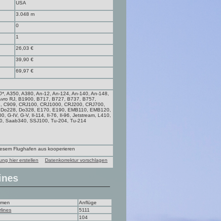
USA
3.048 m
0
1
26,03 €
39,90 €
69,97 €
0*
, A350, A380, An-12, An-124, An-140, An-148,
Avro RJ, B1900, B717, B727, B737, B757,
8, C909, CRJ100, CRJ1000, CRJ200, CRJ700,
, Do228, Do328, E170, E190, EMB110, EMB120,
G-IV, G-V, Il-114, Il-76, Il-96, Jetstream, L410,
0, Saab340, SSJ100, Tu-204, Tu-214
diesem Flughafen aus kooperieren
ung hier erstellen
Datenkorrektur vorschlagen
ines
hmen
Anflüge
rlines
5111
104