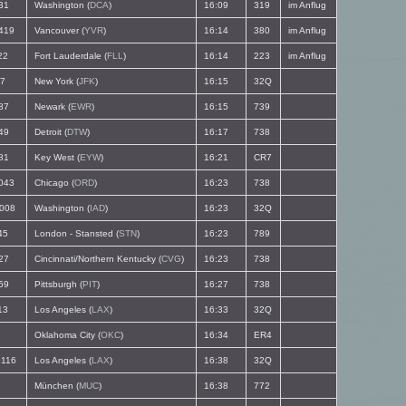
31
Washington (
DCA
)
16:09
319
im Anflug
419
Vancouver (
YVR
)
16:14
380
im Anflug
22
Fort Lauderdale (
FLL
)
16:14
223
im Anflug
7
New York (
JFK
)
16:15
32Q
87
Newark (
EWR
)
16:15
739
49
Detroit (
DTW
)
16:17
738
81
Key West (
EYW
)
16:21
CR7
043
Chicago (
ORD
)
16:23
738
008
Washington (
IAD
)
16:23
32Q
45
London - Stansted (
STN
)
16:23
789
27
Cincinnati/Northern Kentucky (
CVG
)
16:23
738
59
Pittsburgh (
PIT
)
16:27
738
13
Los Angeles (
LAX
)
16:33
32Q
Oklahoma City (
OKC
)
16:34
ER4
116
Los Angeles (
LAX
)
16:38
32Q
München (
MUC
)
16:38
772