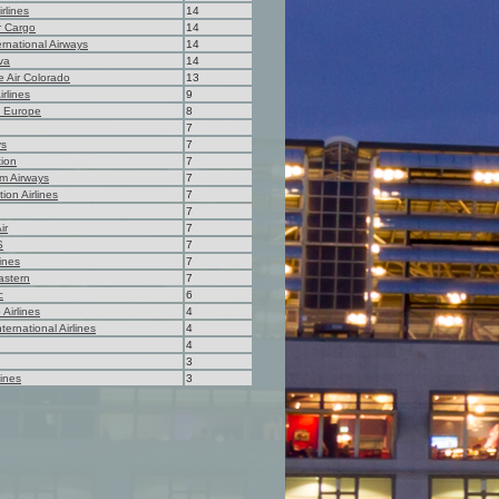
rlines
14
r Cargo
14
ernational Airways
14
va
14
 Air Colorado
13
rlines
9
m Europe
8
7
ys
7
ion
7
m Airways
7
ion Airlines
7
7
ir
7
S
7
lines
7
astern
7
c
6
Airlines
4
ternational Airlines
4
4
3
lines
3