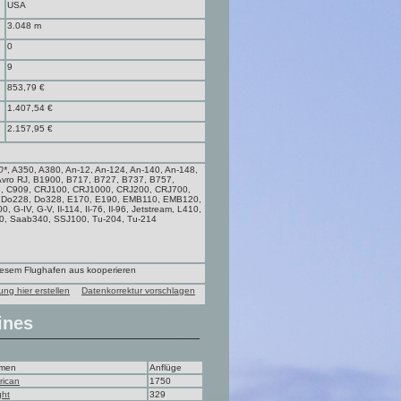
USA
3.048 m
0
9
853,79 €
1.407,54 €
2.157,95 €
0*
, A350, A380, An-12, An-124, An-140, An-148,
Avro RJ, B1900, B717, B727, B737, B757,
8, C909, CRJ100, CRJ1000, CRJ200, CRJ700,
, Do228, Do328, E170, E190, EMB110, EMB120,
G-IV, G-V, Il-114, Il-76, Il-96, Jetstream, L410,
0, Saab340, SSJ100, Tu-204, Tu-214
diesem Flughafen aus kooperieren
ung hier erstellen
Datenkorrektur vorschlagen
ines
hmen
Anflüge
rican
1750
ght
329