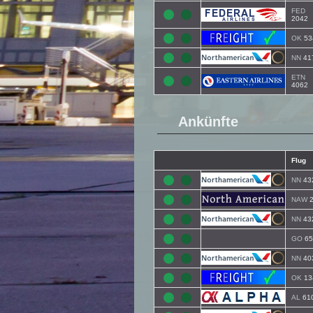
FED
2042
OK
53
NN
41
ETN
4062
Ankünfte
Flug
NN
43
NAW
2
NN
43
GO
65
NN
40
OK
13
AL
61