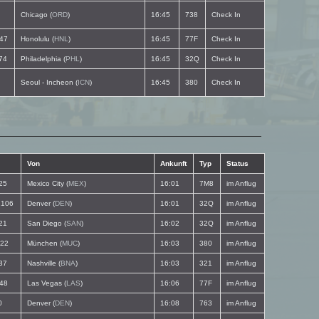
Chicago (
ORD
)
16:45
738
Check In
47
Honolulu (
HNL
)
16:45
77F
Check In
74
Philadelphia (
PHL
)
16:45
32Q
Check In
Seoul - Incheon (
ICN
)
16:45
380
Check In
Von
Ankunft
Typ
Status
25
Mexico City (
MEX
)
16:01
7M8
im Anflug
106
Denver (
DEN
)
16:01
32Q
im Anflug
21
San Diego (
SAN
)
16:02
32Q
im Anflug
22
München (
MUC
)
16:03
380
im Anflug
37
Nashville (
BNA
)
16:03
321
im Anflug
48
Las Vegas (
LAS
)
16:06
77F
im Anflug
0
Denver (
DEN
)
16:08
763
im Anflug