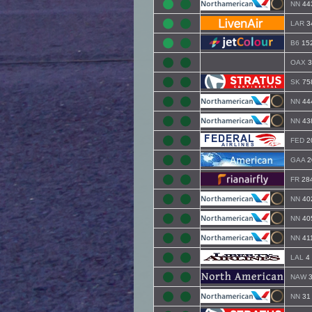
NN
44
LAR
3
B6
15
OAX
3
SK
75
NN
44
NN
43
FED
2
GAA
2
FR
28
NN
40
NN
40
NN
41
LAL
4
NAW
3
NN
31