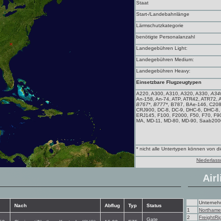
Staat
Start-/Landebahnlänge
Lärmschutzkategorie
benötigte Personalanzahl
Landegebühren Light:
Landegebühren Medium:
Landegebühren Heavy:
Einsetzbare Flugzeugtypen
A220, A300, A310, A320, A330,
A34
An-158, An-74, ATP, ATR42, ATR72, 
B767*
,
B777*
, B787, BAe-146, C20
CRJ900, DC-8, DC-9, DHC-6, DHC-8
ERJ145, F100, F2000, F50, F70, F900, 
MA, MD-11, MD-80, MD-90, Saab200
* nicht alle Untertypen können von 
Niederlass
Airl
Unterne
Nach
Abflug
Typ
Status
1
Northame
2
FreightRi
Gate