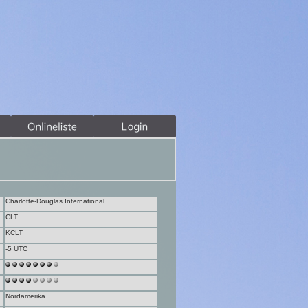
Charlotte-Douglas International
CLT
KCLT
-5 UTC
Nordamerika