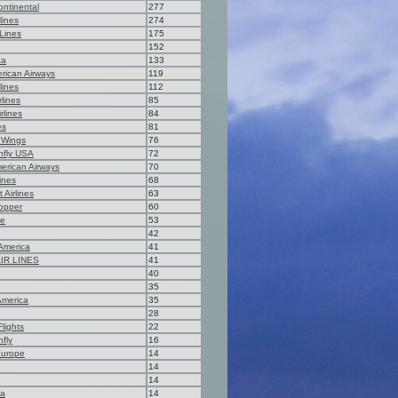
ontinental
277
rlines
274
 Lines
175
152
ca
133
rican Airways
119
lines
112
rlines
85
rlines
84
es
81
 Wings
76
fly USA
72
erican Airways
70
ines
68
 Airlines
63
opper
60
ne
53
42
America
41
IR LINES
41
40
35
America
35
28
lights
22
fly
16
Europe
14
14
14
na
14