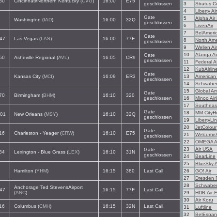
50
Cincinnati/Northern Kentucky (
CVG
)
16:00
E75
geschlossen
3
Stratus C
4
Liberty Ai
Gate
5
Alpha Air
Washington (
IAD
)
16:00
32Q
geschlossen
6
LivenAir
7
BelAmeri
Gate
47
Las Vegas (
LAS
)
16:00
77F
8
North Ame
geschlossen
9
Wellen Air
10
Alanqa Ai
Gate
50
Asheville Regional (
AVL
)
16:05
CR9
geschlossen
11
Federal Ai
12
KubAirlin
Gate
Kansas City (
MCI
)
16:09
ER3
13
American
geschlossen
14
Schwaben
15
Global Am
Gate
70
Birmingham (
BHM
)
16:10
320
geschlossen
16
Minoo Airl
17
Southeast
Gate
18
MM CityH
01
New Orleans (
MSY
)
16:10
32Q
geschlossen
19
LibertyLi
20
JetColour
Gate
16
Charleston - Yeager (
CRW
)
16:10
E75
21
Welcome
geschlossen
22
OMEGA A
23
Air USA
Gate
84
Lexington - Blue Grass (
LEX
)
16:10
31N
geschlossen
24
BearLine
25
BlueSky 
Hamilton (
YHM
)
16:15
380
Last Call
26
GO! Air
27
Dresden F
28
Schwaben
Anchorage Ted StevensAirport
47
16:15
77F
Last Call
(
ANC
)
29
HDB-Air 
30
Air Koru
16
Columbus (
CMH
)
16:15
32N
Last Call
31
Luftline
32
BelEspa