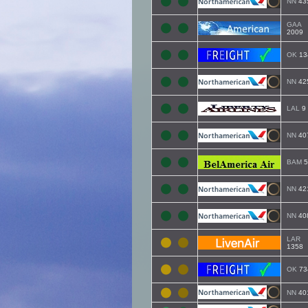
NN
43
GAA
2009
OK
13
NN
42
LAL
9
NN
40
BAM
5
NN
42
NN
40
LAR
1358
OK
73
NN
40