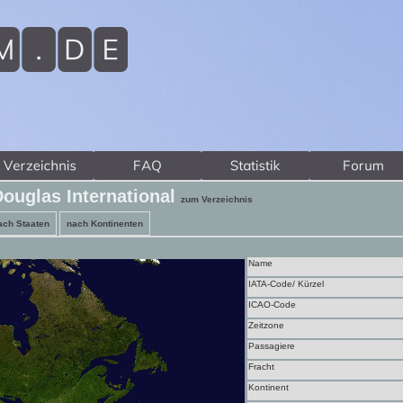
Douglas International
zum Verzeichnis
ach Staaten
nach Kontinenten
Name
IATA-Code/ Kürzel
ICAO-Code
Zeitzone
Passagiere
Fracht
Kontinent