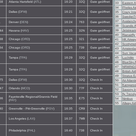
58
Atlanta Hartsfield (
ATL
)
16:20
32Q
Gate geöffnet
33
Eastern Ai
34
Phelps Ai
Dallas (
DFW
)
16:21
32Q
Gate geöffnet
35
Crazy Int
36
SwedjetT
37
Avalanche
1
Denver (
DEN
)
16:24
763
Gate geöffnet
38
Scandic Ai
39
Jetstrea
44
Havana (
HAV
)
16:25
32N
Gate geöffnet
40
Rianairfly
38
Chicago (
ORD
)
16:25
321
Gate geöffnet
41
HK Airwa
42
Scottymot
84
Chicago (
ORD
)
16:25
739
Gate geöffnet
43
Amsterda
44
Sun Vacat
Tampa (
TPA
)
16:29
32Q
Gate geöffnet
45
Luchtlijn
46
BlueSky A
47
NRWING
Tampa (
TPA
)
16:29
32Q
Gate geöffnet
48
British Air
49
Stratus E
75
Dallas (
DFW
)
16:30
32Q
Check In
50
Air Atlanti
51
Kangaroo 
47
Orlando (
MCO
)
16:30
77F
Check In
52
Saxony In
53
fly Trendy
Fayetteville Regional/Grannis Field
86
16:35
E75
Check In
54
Nimbus
(
FAY
)
55
Allway Air
40
Greenville - Pitt-Greenville (
PGV
)
16:35
CR9
Check In
Los Angeles (
LAX
)
16:37
7M9
Check In
Philadelphia (
PHL
)
16:40
738
Check In