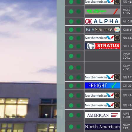
NN
41
MMC
1515
AL
61
KUB
6
NN
44
SK
48
XCW
7091
XCW
7091
NN
24
OK
33
NN
41
NN
41
AWS
1080
NAW
377