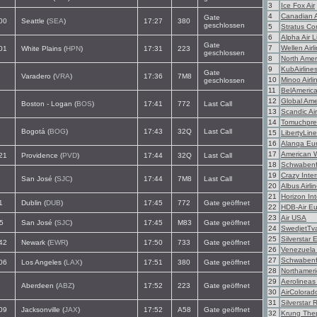
3
Ice Fox Air
4
Canadian A
Gate
00
Seattle (
SEA
)
17:27
380
geschlossen
5
Stratus Co
6
Alpha Air L
Gate
7
Wellen Airl
01
White Plains (
HPN
)
17:31
223
geschlossen
8
North Amer
9
KubAirline
Gate
Varadero (
VRA
)
17:36
7M8
10
Minoo Airli
geschlossen
11
BelAmeric
12
Global Ame
Boston - Logan (
BOS
)
17:41
772
Last Call
13
Scandic Air
14
Tomuchpre
Bogotá (
BOG
)
17:43
32Q
Last Call
15
LibertyLine
16
Alanqa Eu
17
American 
21
Providence (
PVD
)
17:44
32Q
Last Call
18
Schwabenf
19
Crazy Inter
San José (
SJC
)
17:44
7M8
Last Call
20
Albus Airli
21
Horizon Int
1
Dublin (
DUB
)
17:45
772
Gate geöffnet
22
HDB-Air E
23
Air USA
5
San José (
SJC
)
17:45
M83
Gate geöffnet
24
SwedjetTv
25
Silverstar 
42
Newark (
EWR
)
17:50
733
Gate geöffnet
26
Venezuela 
27
Schwabenf
06
Los Angeles (
LAX
)
17:51
380
Gate geöffnet
28
Northamer
29
Aerolineas
Aberdeen (
ABZ
)
17:52
223
Gate geöffnet
30
AirColorad
31
Silverstar 
09
Jacksonville (
JAX
)
17:52
A58
Gate geöffnet
32
Krung Thep