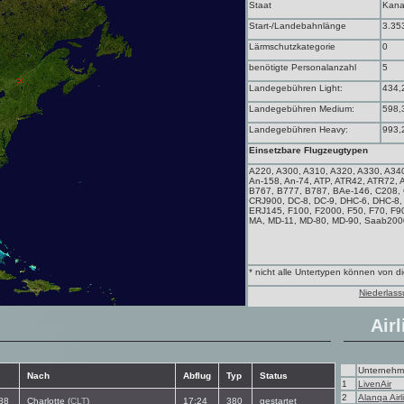
Staat
Kan
Start-/Landebahnlänge
3.35
Lärmschutzkategorie
0
benötigte Personalanzahl
5
Landegebühren Light:
434,
Landegebühren Medium:
598,
Landegebühren Heavy:
993,
Einsetzbare Flugzeugtypen
A220, A300, A310, A320, A330, A340
An-158, An-74, ATP, ATR42, ATR72, 
B767, B777, B787, BAe-146, C208,
CRJ900, DC-8, DC-9, DHC-6, DHC-8
ERJ145, F100, F2000, F50, F70, F900, 
MA, MD-11, MD-80, MD-90, Saab200
* nicht alle Untertypen können von 
Niederlass
Airl
Unterneh
Nach
Abflug
Typ
Status
1
LivenAir
2
Alanqa Airl
88
Charlotte (
CLT
)
17:24
380
gestartet