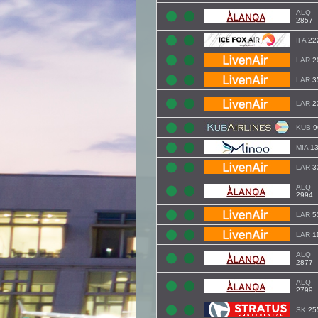
ALQ
2857
IFA
22
LAR
2
LAR
3
LAR
2
KUB
9
MIA
13
LAR
3
ALQ
2994
LAR
5
LAR
1
ALQ
2877
ALQ
2799
SK
25