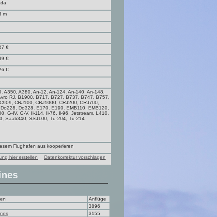
ada
3 m
27 €
39 €
26 €
, A350, A380, An-12, An-124, An-140, An-148,
Avro RJ, B1900, B717, B727, B737, B747, B757,
 C909, CRJ100, CRJ1000, CRJ200, CRJ700,
, Do228, Do328, E170, E190, EMB110, EMB120,
G-IV, G-V, Il-114, Il-76, Il-96, Jetstream, L410,
0, Saab340, SSJ100, Tu-204, Tu-214
diesem Flughafen aus kooperieren
ung hier erstellen
Datenkorrektur vorschlagen
ines
men
Anflüge
3896
ines
3155