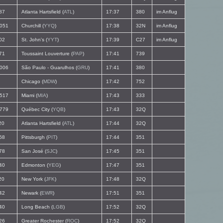
87
Atlanta Hartsfield (
ATL
)
17:37
380
im Anflug
051
Churchill (
YYQ
)
17:38
32N
im Anflug
02
St. John's (
YYT
)
17:39
C27
im Anflug
71
Toussaint Louverture (
PAP
)
17:41
739
006
São Paulo - Guarulhos (
GRU
)
17:41
380
Chicago (
MDW
)
17:42
752
517
Miami (
MIA
)
17:43
333
779
Québec City (
YQB
)
17:43
32Q
20
Atlanta Hartsfield (
ATL
)
17:44
32Q
68
Pittsburgh (
PIT
)
17:44
351
78
San José (
SJC
)
17:45
351
40
Edmonton (
YEG
)
17:47
351
20
New York (
JFK
)
17:48
32Q
42
Newark (
EWR
)
17:51
351
40
Long Beach (
LGB
)
17:52
32Q
26
Greater Rochester (
ROC
)
17:52
32Q