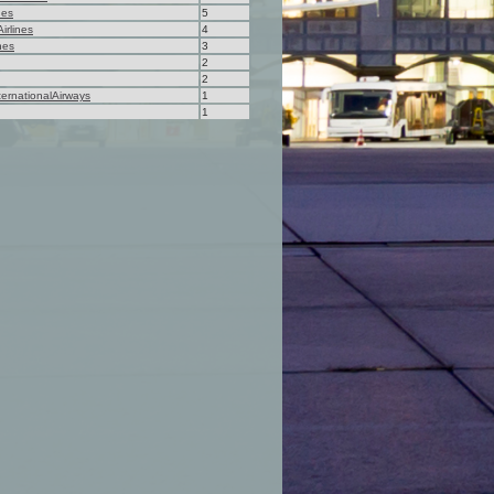
nes
5
irlines
4
ines
3
2
2
ernationalAirways
1
1