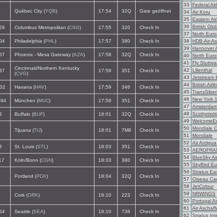
33
Federal Air
Québec City (
YQB
)
17:54
32Q
Gate geöffnet
34
Air Koru
35
Eastern Air
36
British Glo
29
Columbus Metropolitan (
CSG
)
17:55
320
Check In
37
North Euro
04
Philadelphia (
PHL
)
17:57
380
Check In
38
HDB-Air-As
39
Hannover A
57
Phoenix - Mesa Gateway (
AZA
)
17:58
32Q
Check In
40
North Eur
41
Fly Stuttga
Cincinnati/Northern Kentucky
42
Lilienthal
37
17:59
351
Check In
(
CVG
)
43
Jetstream
44
British Airl
02
Havana (
HAV
)
17:59
346
Check In
45
TransSiber
46
New York 
94
München (
MUC
)
17:59
351
Check In
47
Amsterdam
48
Scottymoti
3
Buffalo (
BUF
)
18:01
32Q
Check In
49
WelcomeE
50
Mondiale 
Tijuana (
TIJ
)
18:01
7M8
Check In
51
Mondiale
52
Air Antigua
3
St. Louis (
STL
)
18:03
351
Check In
53
AEROFRA
54
BlueSky Ai
17
Köln/Bonn (
CGN
)
18:03
380
Check In
55
SkyBird E
56
Stratus Ea
Portland (
PDX
)
18:04
32Q
Check In
57
Oiseau Ca
58
JetColour
59
NRWINGS
Cork (
ORK
)
18:10
223
Check In
60
Portugal A
61
Air Aschaf
54
Seattle (
SEA
)
18:10
738
Check In
62
Stratus Int