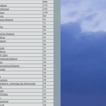
896
irlines
175
ntinental
152
ines
128
ines
98
ican Airways
91
s
71
nes
60
a
55
rican Airways
49
lines
41
ssure
41
39
rope
37
Wings
35
ly USA
33
national Airways
30
nes
28
ernational Airways
28
urope
28
28
a
28
Express
28
Airways - Aerovias de Venezuela
26
ly
23
ican
21
 Flymex
20
o
20
Regional
19
 Air
18