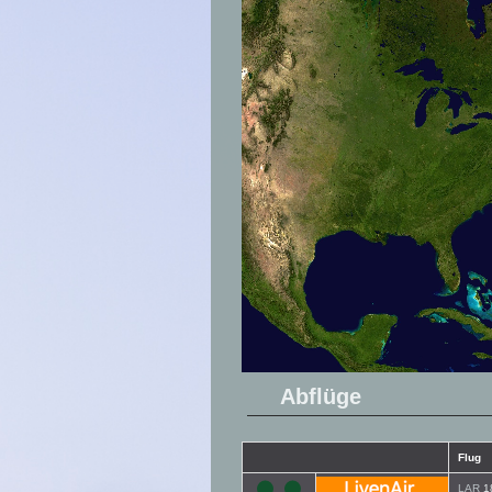
Abflüge
Flug
LAR
1