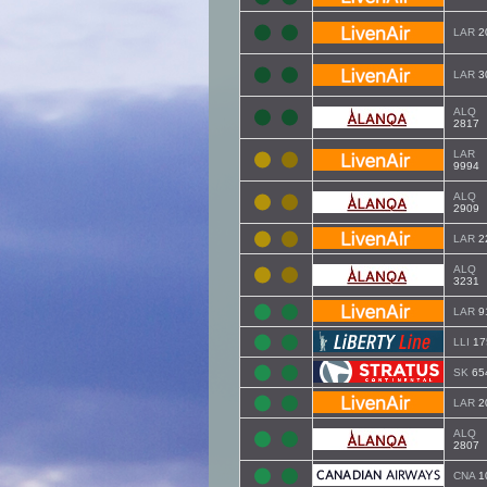
LAR
2
LAR
3
ALQ
2817
LAR
9994
ALQ
2909
LAR
2
ALQ
3231
LAR
9
LLI
17
SK
65
LAR
2
ALQ
2807
CNA
1