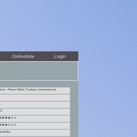
éal - Pierre Elliott Trudeau International
L
TC
amerika