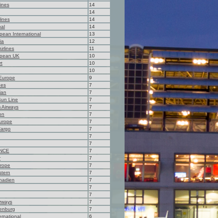
lines
14
14
lines
14
bal
14
pean International
13
ia
12
irlines
11
opean UK
10
rt
10
10
 Europe
9
ines
7
ian
7
Sun Line
7
 Airways
7
on
7
urope
7
Cargo
7
7
7
NCE
7
r
7
urope
7
stern
7
nadien
7
7
7
irways
7
fenburg
7
ernational
6