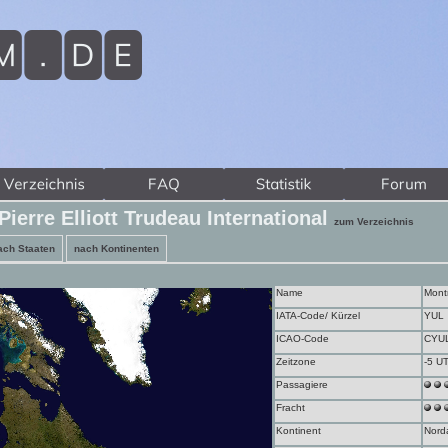
Pierre Elliott Trudeau International
zum Verzeichnis
ach Staaten
nach Kontinenten
Name
Montr
IATA-Code/ Kürzel
YUL
ICAO-Code
CYU
Zeitzone
-5 U
Passagiere
Fracht
Kontinent
Nord