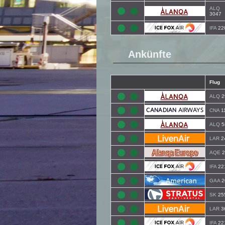
ALQ
3047
IFA
22
Ankünfte
Flug
ALQ
2
CNA
1
ALQ
5
LAR
2
AQE
2
IFA
22
GAA
2
SK
25
LAR
3
IFA
22