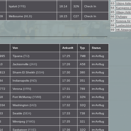
63
Viking Airli
Iqaluit (
YFB
)
18:14
32N
Check In
64
Kangaroo A
65
Allway Airl
09
Melbourne (
MLB
)
18:15
C27
Check In
66
FlyAway
67
Kosova Air
68
LuebeckInt
69
HK Airways
Von
Ankunft
Typ
Status
995
Tijuana (
TIJ
)
17:25
7M8
im Anflug
10
Jacksonville (
JAX
)
17:26
A58
im Anflug
813
Sharm El Sheikh (
SSH
)
17:30
380
im Anflug
44
Indianapolis (
IND
)
17:30
351
im Anflug
772
Verona (
VRN
)
17:31
789
im Anflug
18
Fort McMurray (
YMM
)
17:32
32N
im Anflug
034
Washington (
IAD
)
17:32
32Q
im Anflug
53
Seattle (
SEA
)
17:33
738
im Anflug
6
Winnipeg (
YWG
)
17:35
321
im Anflug
14
Saskatoon (
YXE
)
17:36
32Q
im Anflug