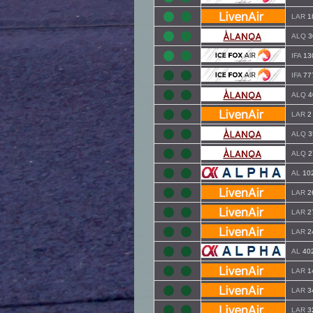
LAR
1
ALQ
3
IFA
13
IFA
77
ALQ
4
LAR
2
ALQ
3
ALQ
2
AL
10
LAR
2
LAR
2
LAR
2
AL
40
LAR
1
LAR
3
LAR
3