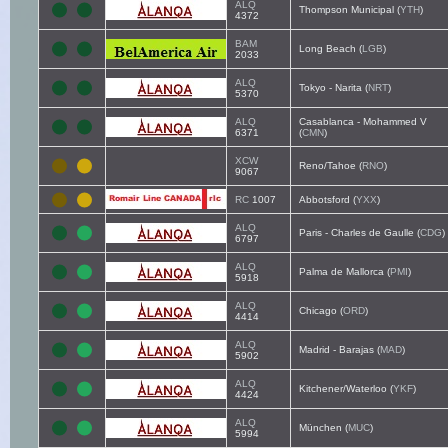
ALQ
Thompson Municipal (
YTH
)
4372
BAM
Long Beach (
LGB
)
2033
ALQ
Tokyo - Narita (
NRT
)
5370
ALQ
Casablanca - Mohammed V
6371
(
CMN
)
XCW
Reno/Tahoe (
RNO
)
9067
RC
1007
Abbotsford (
YXX
)
ALQ
Paris - Charles de Gaulle (
CDG
)
6797
ALQ
Palma de Mallorca (
PMI
)
5918
ALQ
Chicago (
ORD
)
4414
ALQ
Madrid - Barajas (
MAD
)
5902
ALQ
Kitchener/Waterloo (
YKF
)
4424
ALQ
München (
MUC
)
5994