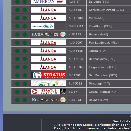
AWS
47
St. Louis (
STL
)
ALQ
5107
Christchurch Airport (
CHC
)
ALQ
5103
Miami (
MIA
)
NWG
9114
Köln/Bonn (
CGN
)
KUB
913
Havana (
HAV
)
ALQ
5097
Fort Lauderdale (
FLL
)
ALQ
5645
Tampa (
TPA
)
ALQ
6013
Buenos Aires (
EZE
)
ALQ
6634
Fargo - Hector (
FAR
)
SK
9597
San Francisco (
SFO
)
BL4
5512
Pittsburgh (
PIT
)
SE
377
Osaka - Kansai (
KIX
)
KUB
913
Havana (
HAV
)