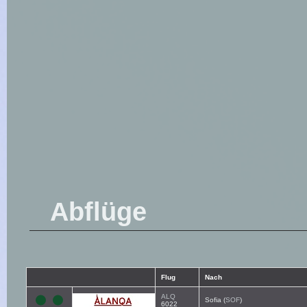
Abflüge
Flug
Nach
ALQ
Sofia (
SOF
)
6022