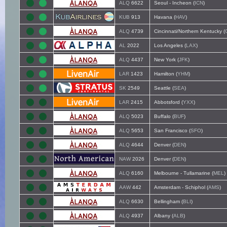
ALQ
6622
Seoul - Incheon (
ICN
)
KUB
913
Havana (
HAV
)
ALQ
4739
Cincinnati/Northern Kentucky (
AL
2022
Los Angeles (
LAX
)
ALQ
4437
New York (
JFK
)
LAR
1423
Hamilton (
YHM
)
SK
2549
Seattle (
SEA
)
LAR
2415
Abbotsford (
YXX
)
ALQ
5023
Buffalo (
BUF
)
ALQ
5653
San Francisco (
SFO
)
ALQ
4644
Denver (
DEN
)
NAW
2026
Denver (
DEN
)
ALQ
6160
Melbourne - Tullamarine (
MEL
)
AAW
442
Amsterdam - Schiphol (
AMS
)
ALQ
6630
Bellingham (
BLI
)
ALQ
4937
Albany (
ALB
)