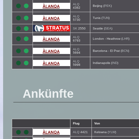
ALQ
Beijing (
PEK
)
4382
ALQ
Tunis (
TUN
)
5730
SK
2550
Seattle (
SEA
)
ALQ
London - Heathrow (
LHR
)
6793
ALQ
Barcelona - El Prat (
BCN
)
5694
ALQ
Indianapolis (
IND
)
5998
Ankünfte
Flug
Von
ALQ
4421
Kelowna (
YLW
)