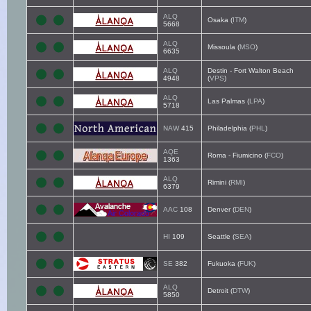
ALQ
Osaka (
ITM
)
5668
ALQ
Missoula (
MSO
)
6635
ALQ
Destin - Fort Walton Beach
4948
(
VPS
)
ALQ
Las Palmas (
LPA
)
5718
NAW
415
Philadelphia (
PHL
)
AQE
Roma - Fiumicino (
FCO
)
1363
ALQ
Rimini (
RMI
)
6379
AAC
108
Denver (
DEN
)
HI
109
Seattle (
SEA
)
SE
382
Fukuoka (
FUK
)
ALQ
Detroit (
DTW
)
5850