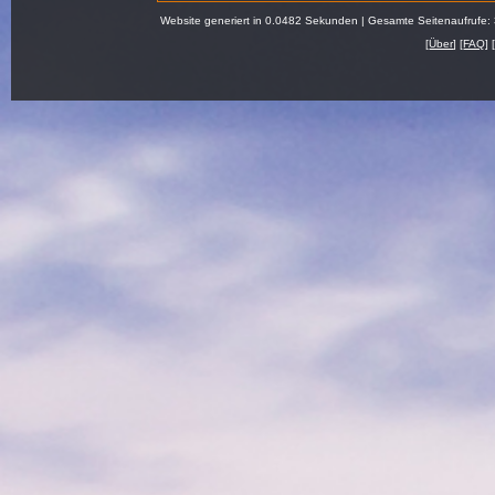
Website generiert in 0.0482 Sekunden | Gesamte Seitenaufrufe:
[
Über
] [
FAQ
] 