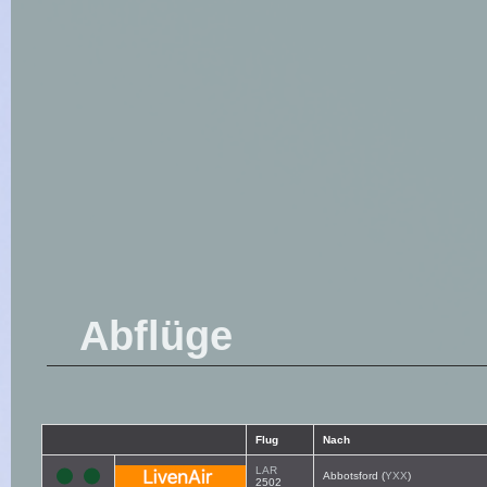
Abflüge
Flug
Nach
LAR
Abbotsford (
YXX
)
2502