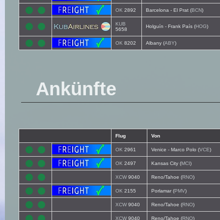
OK
2892
Barcelona - El Prat (
BCN
)
KUB
Holguín - Frank País (
HOG
)
5658
OK
8202
Albany (
ABY
)
Ankünfte
Flug
Von
OK
2961
Venice - Marco Polo (
VCE
)
OK
2497
Kansas City (
MCI
)
XCW
9040
Reno/Tahoe (
RNO
)
OK
2155
Porlamar (
PMV
)
XCW
9040
Reno/Tahoe (
RNO
)
XCW
9040
Reno/Tahoe (
RNO
)