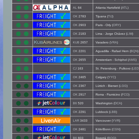
AL
64
Atlanta Hartsfield (
ATL
)
OK
2783
Tijuana (
TIJ
)
OK
2903
Paris - Orly (
ORY
)
OK
2183
Lima - Jorge Chávez (
LIM
)
KUB
2657
Varadero (
VRA
)
OK
2201
Aguadilla - Rafael Hern (
BQN
)
OK
2655
Amsterdam - Schiphol (
AMS
)
CJ
163
St. Petersburg - Pulkovo (
LED
OK
2465
Calgary (
YYC
)
OK
2367
Lüttich - Bierset (
LGG
)
OK
2917
Roma - Fiumicino (
FCO
)
B6
520
Washington (
DCA
)
OK
2291
Lubbock (
LBB
)
LAR
3433
Vancouver (
YVR
)
OK
2481
Köln/Bonn (
CGN
)
B6
603
Bogotá (
BOG
)