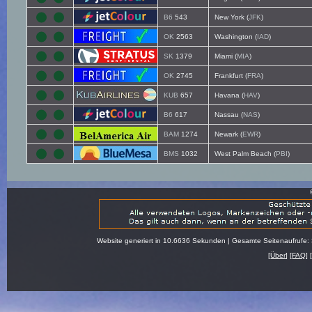
B6
543
New York (
JFK
)
OK
2563
Washington (
IAD
)
SK
1379
Miami (
MIA
)
OK
2745
Frankfurt (
FRA
)
KUB
657
Havana (
HAV
)
B6
617
Nassau (
NAS
)
BAM
1274
Newark (
EWR
)
BMS
1032
West Palm Beach (
PBI
)
Website generiert in 10.6636 Sekunden | Gesamte Seitenaufrufe:
[
Über
] [
FAQ
] 