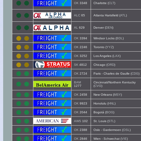
OK
3348
Charlotte (
CLT
)
ALC
65
Atlanta Hartsfield (
ATL
)
AL
629
Denver (
DEN
)
OK
3394
Windsor Locks (
BDL
)
OK
2246
Toronto (
YYZ
)
OK
3252
Los Angeles (
LAX
)
SK
4812
Chicago (
ORD
)
OK
2724
Paris - Charles de Gaulle (
CDG
)
BAM
Cincinnati/Northern Kentucky
1277
(
CVG
)
OK
2458
New Orleans (
MSY
)
OK
9923
Honolulu (
HNL
)
OK
2044
Bogotá (
BOG
)
AWS
102
St. Louis (
STL
)
OK
2388
Oslo - Gardermoen (
OSL
)
OK
2846
Wien - Schwechat (
VIE
)